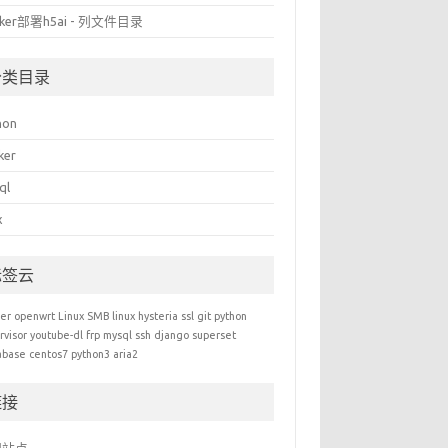
cker部署h5ai - 列文件目录
分类目录
hon
ker
ql
x
标签云
er
openwrt
Linux
SMB
linux
hysteria
ssl
git
python
rvisor
youtube-dl
frp
mysql
ssh
django
superset
abase
centos7
python3
aria2
链接