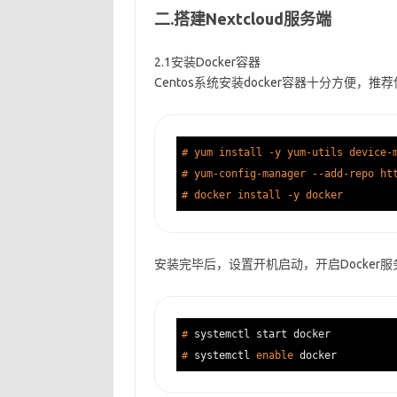
二.搭建Nextcloud服务端
2.1安装Docker容器
Centos系统安装docker容器十分方便，
# yum install -y yum-utils device-
# yum-config-manager --add-repo ht
# docker install -y docker
安装完毕后，设置开机启动，开启Docker服
#
 systemctl start docker 
#
 systemctl 
enable
 docker