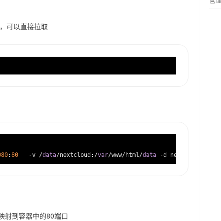
管
的镜像，可以直接拉取
080
:
80
   -v /
data
/nextcloud:/
var
/www/html/
data
端口映射到容器中的80端口