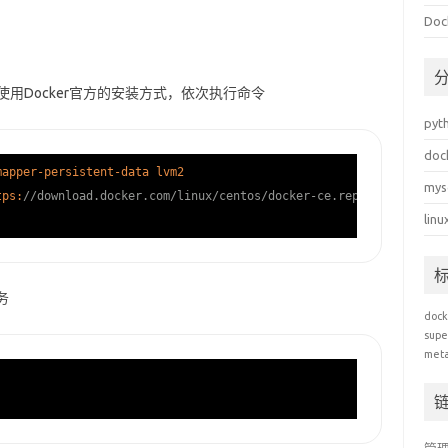
Do
推荐使用Docker官方的安装方式，依次执行命令
pyt
doc
mapper-persistent-data lvm2
mys
tps:
//download.docker.com/linux/centos/docker-ce.repo
linu
务
dock
supe
met