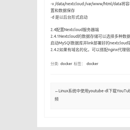
-v /data/nextcloud:/var/www/html
置和数据保存
-d 是以后台形式启动
2.4配置Nextcloud服务器端
2.4.1Nextcloud的数据存储可以选择多
启动MySQl数据库并link部署好的nextclou
2.4.2如果有域名的化，可以搭配nginx代
分类:
docker
标签：
docker
Post navigation
←
Linux系统中使用youtube-dl下载YouT
频