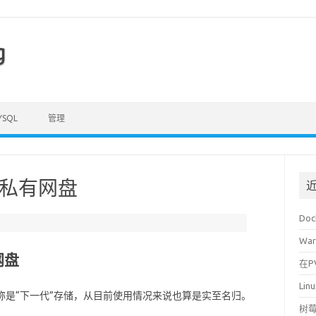
g
YSQL
管理
oud私有网盘
Do
War
网盘
在P
Li
打造的号称是“下一代”存储，从目前使用情况来说也算是实至名归。
树莓