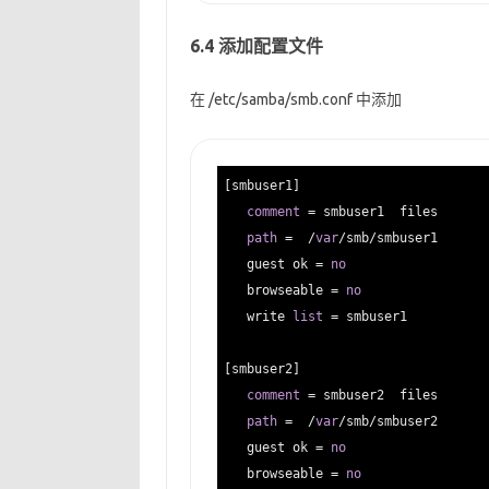
6.4 添加配置文件
在 /etc/samba/smb.conf 中添加
[smbuser1]                         
comment
 = smbuser1  files       
path
 =  /
var
/smb/smbuser1  

   guest ok = 
no
   browseable = 
no
   write 
list
 = smbuser1

[smbuser2]                         
comment
 = smbuser2  files       
path
 =  /
var
/smb/smbuser2  

   guest ok = 
no
   browseable = 
no