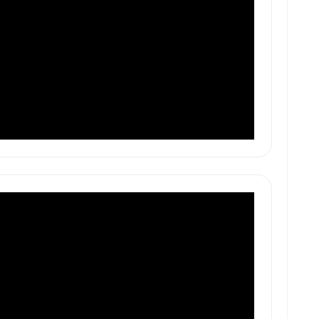
        

    

     
 
  