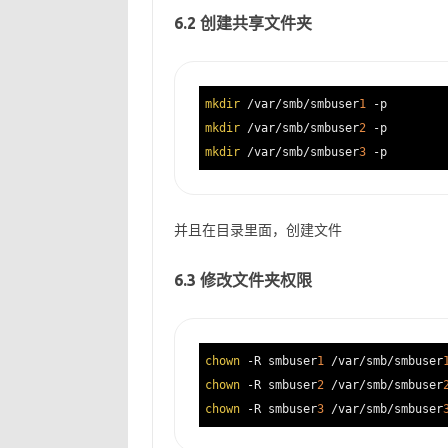
6.2 创建共享文件夹
mkdir
 /var/smb/smbuser
1
mkdir
 /var/smb/smbuser
2
mkdir
 /var/smb/smbuser
3
并且在目录里面，创建文件
6.3 修改文件夹权限
chown
 -R smbuser
1
 /var/smb/smbuser
chown
 -R smbuser
2
 /var/smb/smbuser
chown
 -R smbuser
3
 /var/smb/smbuser