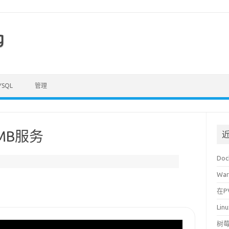
g
YSQL
管理
SMB服务
Do
War
在P
Li
树莓