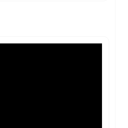
        

    

        

    
