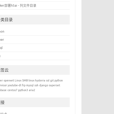
cker部署h5ai - 列文件目录
分类目录
hon
ker
ql
x
标签云
er
openwrt
Linux
SMB
linux
hysteria
ssl
git
python
rvisor
youtube-dl
frp
mysql
ssh
django
superset
abase
centos7
python3
aria2
链接