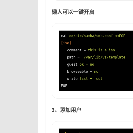
懒人可以一键开启
cat
>>/etc/samba/smb.conf <<EOF
[iso]
comment
 = 
this is a iso        
path
 =  
/var/lib/vz/template   
guest
ok = no                  
browseable
 = 
no                
write
list = root 
EOF
3、添加用户