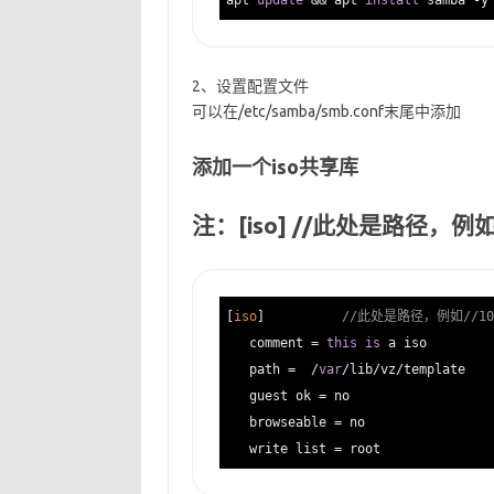
apt 
update
 && apt 
install
2、设置配置文件
可以在/etc/samba/smb.conf末尾中添加
添加一个iso共享库
注：[iso] //此处是路径，例如//1
[
iso
]          
//此处是路径，例如//10.1
   comment = 
this
is
 a iso        
   path =  /
var
/lib/vz/template   
   guest ok = no                  
   browseable = no                
   write list = root              