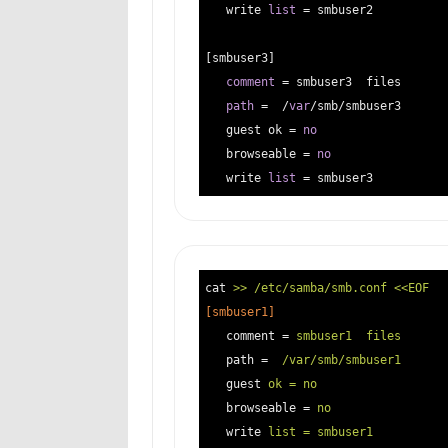
   write 
list
 = smbuser2

[smbuser3]                         
comment
 = smbuser3  files       
path
 =  /
var
/smb/smbuser3  

   guest ok = 
no
   browseable = 
no
   write 
list
cat
>> /etc/samba/smb.conf <<EOF
[smbuser1]
comment
 = 
smbuser1  files      
path
 =  
/var/smb/smbuser1  
guest
ok = no                  
browseable
 = 
no                
write
list = smbuser1