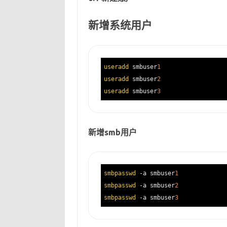
新增系统用户
useradd
 smbuser
1
useradd
 smbuser
2
useradd
 smbuser
3
新增smb用户
smbpasswd
 -a smbuser
1
smbpasswd
 -a smbuser
2
smbpasswd
 -a smbuser
3