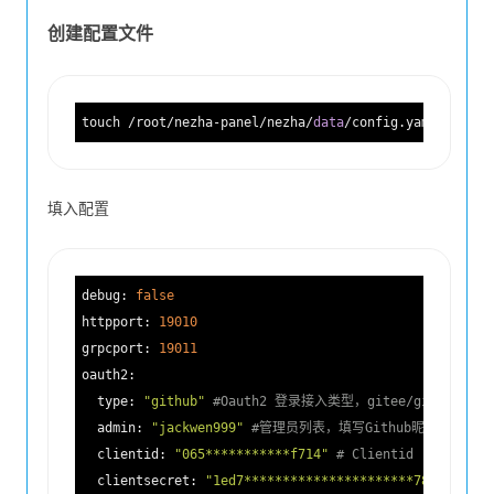
创建配置文件
touch /root/nezha-panel/nezha/
data
填入配置
debug:
false
httpport:
19010
grpcport:
19011
oauth2:
type:
"github"
#Oauth2 登录接入类型，gitee/github
admin:
"jackwen999"
#管理员列表，填写Github昵称，多个
clientid:
"065***********f714"
# Clientid
clientsecret:
"1ed7**********************78a3c"
#Se