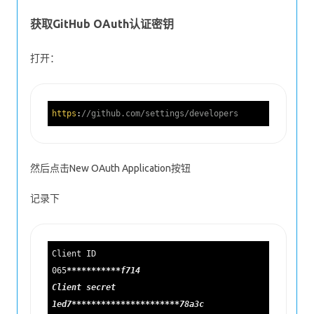
获取GitHub OAuth认证密钥
打开：
https
:
//github.com/settings/developers
然后点击New OAuth Application按钮
记录下
Client ID

065
****
****
**
*f714

Client secret

1ed7
****
****
****
****
****