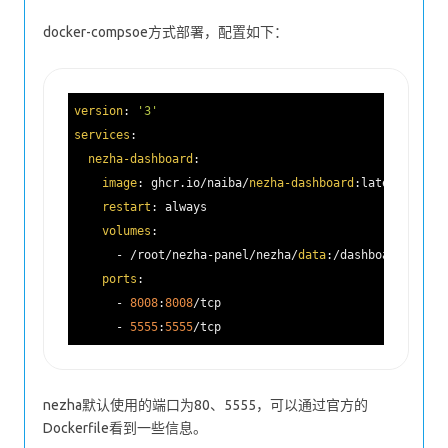
docker-compsoe方式部署，配置如下：
version
: 
'3'
services
:

nezha-dashboard
: 

image
: ghcr.io/naiba/
nezha-dashboard
:latest

restart
: always

volumes
:

      - /root/nezha-panel/nezha/
data
:/dashboard/dat
ports
:

      - 
8008
:
8008
/tcp

      - 
5555
:
5555
nezha默认使用的端口为80、5555，可以通过官方的
Dockerfile看到一些信息。