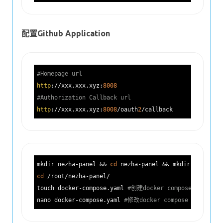
配置Github Application
#Homepage url
http
://xxx.xxx.xyz:
8008
#Authorization Callback url
http
://xxx.xxx.xyz:
8008
/oauth
2
mkdir nezha-panel && 
cd
 nezha-panel && mkdir nezha &&
cd
 /root/nezha-panel/

touch docker-compose.yaml 
#创建docker compose 配置
nano docker-compose.yaml 
#修改docker compose 配置