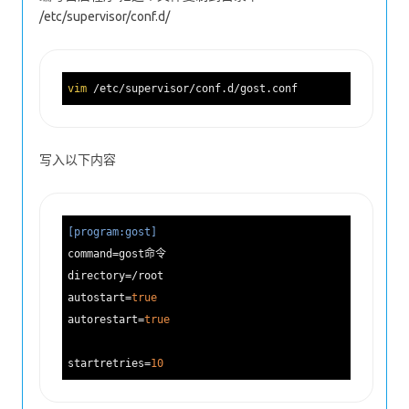
/etc/supervisor/conf.d/
vim
写入以下内容
[program:gost]
command
directory
autostart
=
true
autorestart
=
true
startretries
=
10