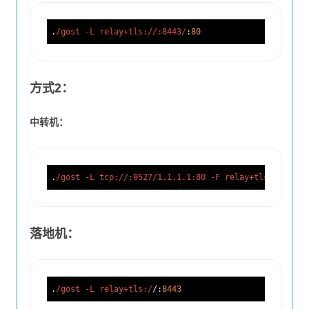
.
/gost -L relay+tls:/
/:8443/
:
80
方式2：
中转机：
.
/gost -L tcp:/
/:9527/1.1.1.1:80 -F relay+tls:/
/
1.1
.1
落地机：
.
/gost -L relay+tls:/
/:
8443