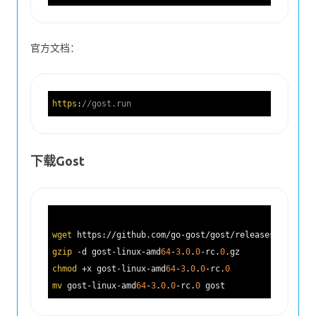
官方文档：
https
:
//gost.run
下载Gost
wget
 https://github.com/go-gost/gost/releases/downloa
gzip
 -d gost-linux-amd
64
-
3
.
0
.
0
-rc.
0
chmod
 +x gost-linux-amd
64
-
3
.
0
.
0
-rc.
0
mv
 gost-linux-amd
64
-
3
.
0
.
0
-rc.
0